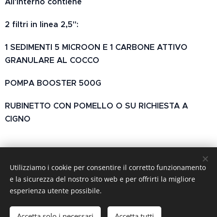
All'interno contiene
2 filtri in linea 2,5":
1 SEDIMENTI 5 MICROON E 1 CARBONE ATTIVO
GRANULARE AL COCCO
POMPA BOOSTER 500G
RUBINETTO CON POMELLO O SU RICHIESTA A
CIGNO
Utilizziamo i cookie per consentire il corretto funzionamento
e la sicurezza del nostro sito web e per offrirti la migliore
Bluwai srl- Corso domenico sommariva 94 - Via Papa Giovanni
XXIII n.65 Capaci 90040 (PA) - P.I. 07303670827- TEL.
esperienza utente possibile.
091/7860891
CELL.
3278218507
-
3209091141
-
bluewai.amministrazione@b
luewai.it - PEC. bluewai@pec.it
Accetta solo i necessari
Accetta tutti