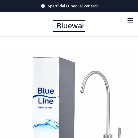
Aperti dal Lunedì al Venerdì
Bluewai