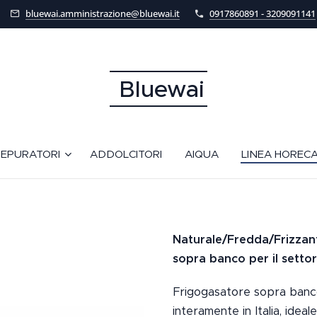
bluewai.amministrazione@bluewai.it
0917860891 - 3209091141
Bluewai
EPURATORI
ADDOLCITORI
AIQUA
LINEA HOREC
Naturale/Fredda/Frizzan
sopra banco per il setto
Frigogasatore sopra banco
interamente in Italia, ideal