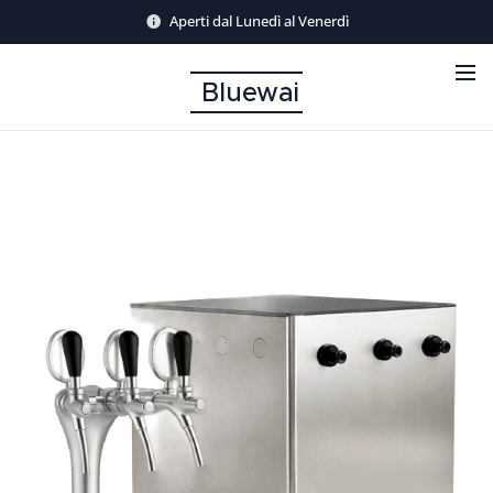
Aperti dal Lunedì al Venerdì
Bluewai