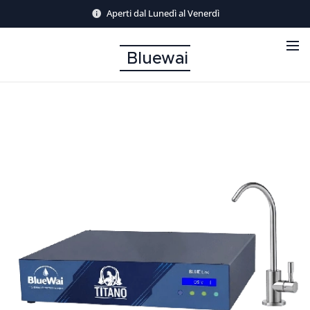
Aperti dal Lunedì al Venerdì
Bluewai